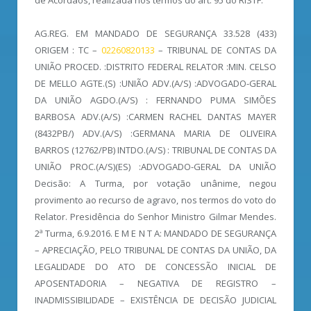
AG.REG. EM MANDADO DE SEGURANÇA 33.528 (433)
ORIGEM : TC –
02260820133
– TRIBUNAL DE CONTAS DA
UNIÃO PROCED. :DISTRITO FEDERAL RELATOR :MIN. CELSO
DE MELLO AGTE.(S) :UNIÃO ADV.(A/S) :ADVOGADO-GERAL
DA UNIÃO AGDO.(A/S) : FERNANDO PUMA SIMÕES
BARBOSA ADV.(A/S) :CARMEN RACHEL DANTAS MAYER
(8432PB/) ADV.(A/S) :GERMANA MARIA DE OLIVEIRA
BARROS (12762/PB) INTDO.(A/S) : TRIBUNAL DE CONTAS DA
UNIÃO PROC.(A/S)(ES) :ADVOGADO-GERAL DA UNIÃO
Decisão: A Turma, por votação unânime, negou
provimento ao recurso de agravo, nos termos do voto do
Relator. Presidência do Senhor Ministro Gilmar Mendes.
2ª Turma, 6.9.2016. E M E N T A: MANDADO DE SEGURANÇA
– APRECIAÇÃO, PELO TRIBUNAL DE CONTAS DA UNIÃO, DA
LEGALIDADE DO ATO DE CONCESSÃO INICIAL DE
APOSENTADORIA – NEGATIVA DE REGISTRO –
INADMISSIBILIDADE – EXISTÊNCIA DE DECISÃO JUDICIAL