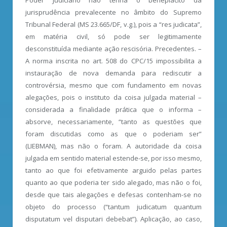
jurisprudência prevalecente no âmbito do Supremo
Tribunal Federal (MS 23.665/DF, v.g.), pois a “res judicata”,
em matéria civil, só pode ser legitimamente
desconstituída mediante ação rescisória. Precedentes. –
A norma inscrita no art. 508 do CPC/15 impossibilita a
instauração de nova demanda para rediscutir a
controvérsia, mesmo que com fundamento em novas
alegações, pois o instituto da coisa julgada material –
considerada a finalidade prática que o informa –
absorve, necessariamente, “tanto as questões que
foram discutidas como as que o poderiam ser”
(LIEBMAN), mas não o foram. A autoridade da coisa
julgada em sentido material estende-se, por isso mesmo,
tanto ao que foi efetivamente arguido pelas partes
quanto ao que poderia ter sido alegado, mas não o foi,
desde que tais alegações e defesas contenham-se no
objeto do processo (“tantum judicatum quantum
disputatum vel disputari debebat”). Aplicação, ao caso,