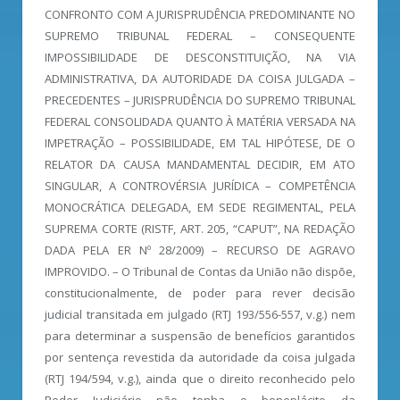
CONFRONTO COM A JURISPRUDÊNCIA PREDOMINANTE NO
SUPREMO TRIBUNAL FEDERAL – CONSEQUENTE
IMPOSSIBILIDADE DE DESCONSTITUIÇÃO, NA VIA
ADMINISTRATIVA, DA AUTORIDADE DA COISA JULGADA –
PRECEDENTES – JURISPRUDÊNCIA DO SUPREMO TRIBUNAL
FEDERAL CONSOLIDADA QUANTO À MATÉRIA VERSADA NA
IMPETRAÇÃO – POSSIBILIDADE, EM TAL HIPÓTESE, DE O
RELATOR DA CAUSA MANDAMENTAL DECIDIR, EM ATO
SINGULAR, A CONTROVÉRSIA JURÍDICA – COMPETÊNCIA
MONOCRÁTICA DELEGADA, EM SEDE REGIMENTAL, PELA
SUPREMA CORTE (RISTF, ART. 205, “CAPUT”, NA REDAÇÃO
DADA PELA ER Nº 28/2009) – RECURSO DE AGRAVO
IMPROVIDO. – O Tribunal de Contas da União não dispõe,
constitucionalmente, de poder para rever decisão
judicial transitada em julgado (RTJ 193/556-557, v.g.) nem
para determinar a suspensão de benefícios garantidos
por sentença revestida da autoridade da coisa julgada
(RTJ 194/594, v.g.), ainda que o direito reconhecido pelo
Poder Judiciário não tenha o beneplácito da