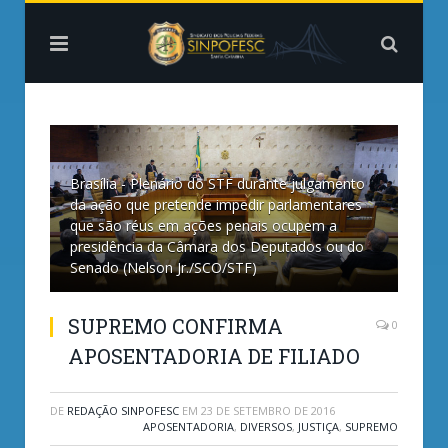
Brasília - Plenário do STF durante julgamento
da ação que pretende impedir parlamentares
que são réus em ações penais ocupem a
presidência da Câmara dos Deputados ou do
Senado (Nelson Jr./SCO/STF)
SUPREMO CONFIRMA
0
APOSENTADORIA DE FILIADO
DE
REDAÇÃO SINPOFESC
EM
23 DE SETEMBRO DE 2016
APOSENTADORIA
,
DIVERSOS
,
JUSTIÇA
,
SUPREMO