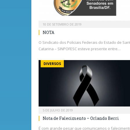
10 DE SETEMBRO DE 2019
NOTA
O Sindicato dos Policiais Federais do Estado de San
Catarina – SINPOFESC esteve presente entre…
DIVERSOS
5 DE JULHO DE 2019
Nota de Falecimento – Orlando Berri
É com grande pesar que comunicamos o faleciment