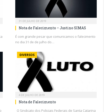
31 DE JULHO DE 2019
Nota de Falecimento – Justino SIMAS
ta
É com grande pesar que comunicamos o falecimento
no dia 31 de de julho do…
DIVERSOS
4 DE JULHO DE 2019
Nota de Falecimento
o
O Sindicato dos Policiais Federais de Santa Catarina