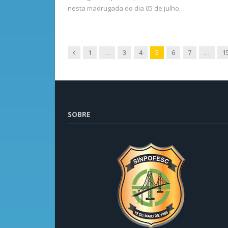
nesta madrugada do dia 05 de julho…
Anterior
1
…
3
4
5
6
7
…
1
SOBRE