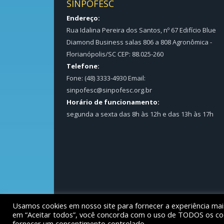
SINPOFESC
Endereço:
Rua Idalina Pereira dos Santos, nº 67 Edifício Blue
Diamond Business salas 806 a 808 Agronômica -
Florianópolis/SC CEP: 88.025-260
Telefone:
Fone: (48) 3333-4930 Email:
sinpofesc@sinpofesc.org.br
Horário de funcionamento:
segunda a sexta das 8h às 12h e das 13h às 17h
Usamos cookies em nosso site para fornecer a experiência mais 
Copyright © 2026 – Sinpofesc – Sindicato dos Polici
em “Aceitar todos”, você concorda com o uso de TODOS os cook
fornecer um consentimento controlado